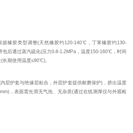
胶类型调整(天然橡胶约120-140℃，丁苯橡胶约130-
挤包后通过蒸汽硫化(压力0.8-1.2MPa，温度150-160℃，时间
(长期使用温度≤90℃)。
(内层护套与绝缘层粘合，外层护套提供耐磨保护)，挤出温度
2.0mm)，表面需光滑无气泡、无杂质(通过在线测厚仪与外观检