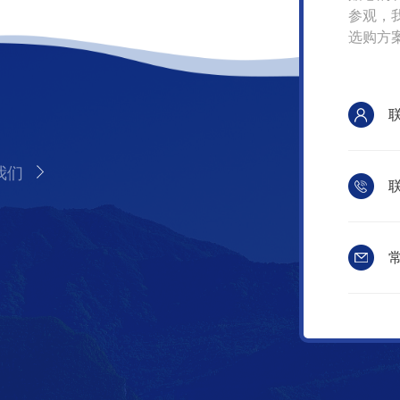
参观，
选购方
我们
联
常