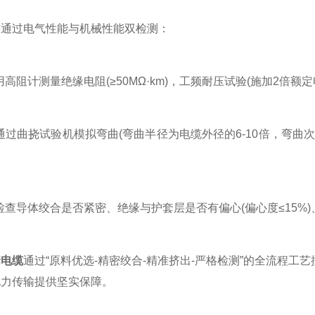
过电气性能与机械性能双检测：
计测量绝缘电阻(≥50MΩ·km)，工频耐压试验(施加2倍额定电
曲挠试验机模拟弯曲(弯曲半径为电缆外径的6-10倍，弯曲次数
导体绞合是否紧密、绝缘与护套层是否有偏心(偏心度≤15%)
套电缆
通过“原料优选-精密绞合-精准挤出-严格检测”的全流程
电力传输提供坚实保障。