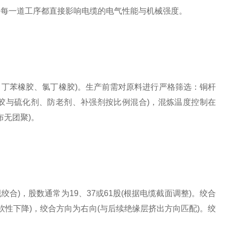
，每一道工序都直接影响电缆的电气性能与机械强度。
丁苯橡胶、氯丁橡胶)。生产前需对原料进行严格筛选：铜杆
础橡胶与硫化剂、防老剂、补强剂按比例混合)，混炼温度控制在
布无团聚)。
)，股数通常为19、37或61股(根据电缆截面调整)。绞合
柔软性下降)，绞合方向为右向(与后续绝缘层挤出方向匹配)。绞