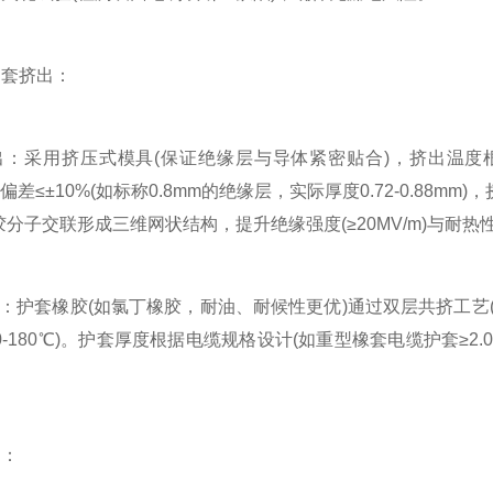
套挤出：
采用挤压式模具(保证绝缘层与导体紧密贴合)，挤出温度根据橡
偏差≤±10%(如标称0.8mm的绝缘层，实际厚度0.72-0.88mm)，
橡胶分子交联形成三维网状结构，提升绝缘强度(≥20MV/m)与耐热性
护套橡胶(如氯丁橡胶，耐油、耐候性更优)通过双层共挤工艺
0-180℃)。护套厚度根据电缆规格设计(如重型橡套电缆护套≥
：