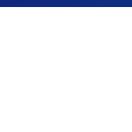
公司简介
产品中心
联系
Copyright © 2026 安徽天康（集团）股份有限公司 版权所有
备案号：
技术支持：仪表网
sitemap.xml
管理登陆