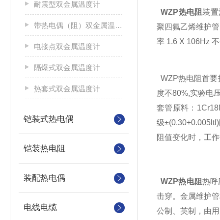
耐震型双金属温度计
WZP热电阻
装置
带热电偶（阻）双金属温度计
聚四氟乙烯维护管
率 1.6 X 1
电接点双金属温度计
隔爆式双金属温度计
WZP热电阻首要技术
热套式双金属温度计
度不80%,实验电
套管原料：1Cr18N
铠装式热电偶
级±(0.30+0
阻值变化时，工作
铠装热电阻
装配热电偶
WZP热电阻
热呼
击穿。金属维护管
电线电缆
公制、英制，由用