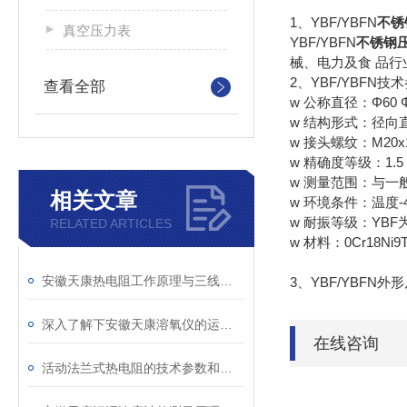
1、YBF/YBFN
不锈
真空压力表
YBF/YBFN
不锈钢
械、电力及食 品
2、YBF/YBFN
技术
查看全部
w 公称直径：Φ60 Φ1
w 结构形式：径向
w 接头螺纹：M20x1
w 精确度等级：1.5 
w 测量范围：与一
相关文章
w 环境条件：温度-4
w 耐振等级：YBF为
RELATED ARTICLES
w 材料：0Cr18Ni9T
安徽天康热电阻工作原理与三线制/四线制接线方式深度解析
3、YBF/YBFN
外形
深入了解下安徽天康溶氧仪的运行原理
在线咨询
活动法兰式热电阻的技术参数和特点