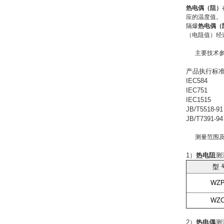
热电偶（阻）
应的温度值。
隔爆
热电偶（
（电阻值）经
主要技术
产品执行标
IEC584
IEC751
IEC1515
JB/T5518-91
JB/T7391-94
测量范围
1）
热电阻
测
型 
WZ
WZ
2）
热电偶
测