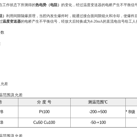
在工作状态下所测得的
热电势（电阻）
的变化，经过温度变送器的电桥产生不平衡信
阻）
利用间隙隔爆原理，当腔内发生爆炸时，能通过接合面间隙熄火和冷却，使爆炸
过
温度变送器
的电桥产生不平衡信号，经放大后转换成为
4-20mA的直流电信号给工
参数
准
及允差
温范围及允差
号
分 度 号
测
温范围℃
PB
Pt100
-200-+500
*
B
级
CB
Cu50 Cu100
-50-+100
温范围及允差