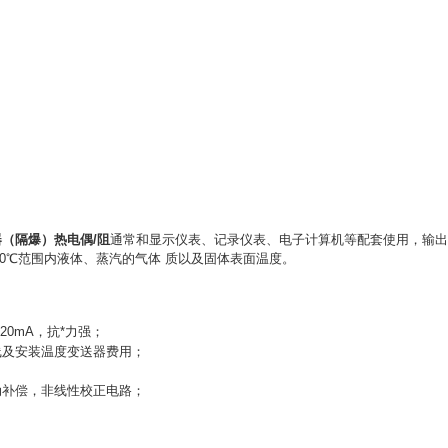
（隔爆）热电偶/阻
通常和显示仪表、记录仪表、电子计算机等配套使用，输出4
1300℃范围内液体、蒸汽的气体 质以及固体表面温度。
20mA，抗*力强；
线及安装温度变送器费用；
；
动补偿，非线性校正电路；