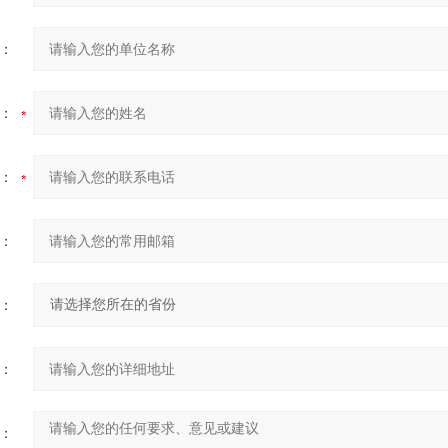
：
：
：
：
：
：
：