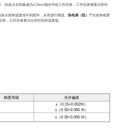
号，经放大后转换成为
4-20mA
电信号给工作仪表，工作仪表便显示所对
后的火焰和温度传不到腔外，从而进行测温。
热电偶（阻）
产生的热电势
人仪表，工作
仪表显示出所对应的温度值。
精
度等级
允许偏差
±（0.15+0.002ItI）
±（0.30+0.005 ItI）
±（0.30+0.005 ItI）