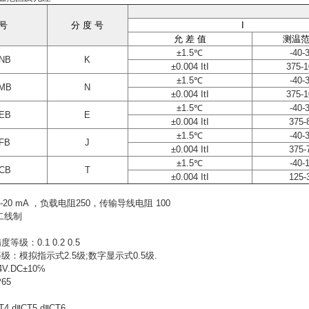
 号
分
度 号
I
允 差 值
测温范
±1.5℃
-40-
NB
K
±0.004 ItI
375-
±1.5℃
-40-
MB
N
±0.004 ItI
375-
±1.5℃
-40-
EB
E
±0.004 ItI
375-
±1.5℃
-40-
FB
J
±0.004 ItI
375-
±1.5℃
-40-
CB
T
±0.004 ItI
125-
-20 mA
，负载电阻250，传输导线电阻 100
二线制
度等级：0.1 0.2 0.5
：模拟指示式2.5级;数字显示式0.5级.
.DC±10℅
65
 dⅡCT5 dⅡCT6