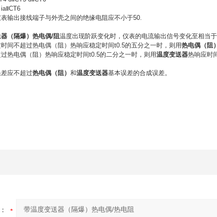
aⅡCT6
仪表输出接线端子与外壳之间的绝缘电阻应不小于50.
：
器（隔爆）热电偶/阻
温度出现阶跃变化时，仪表的电流输出信号变化至相当于该
时间不超过热电偶（阻）热响应稳定时间t0.5的五分之一时，则用
热电偶（阻
过热电偶（阻）热响应稳定时间t0.5的二分之一时，则用
温度变送器
热响应时
误差应不超过
热电偶（阻）
和
温度变送器
基本误差的合成误差。
：