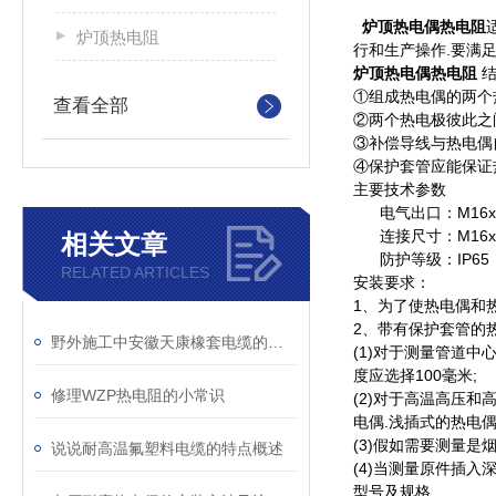
炉顶热电偶热电阻
炉顶热电阻
行和生产操作.要满
炉顶热电偶热电阻
结
①组成热电偶的两个
查看全部
②两个热电极彼此之
③补偿导线与热电偶
④保护套管应能保证
主要技术参数
电气出口：M16x1
连接尺寸：M16x1
相关文章
防护等级：IP65
RELATED ARTICLES
安装要求：
1、为了使热电偶和
2、带有保护套管的
野外施工中安徽天康橡套电缆的防水与防碾压措施
(1)对于测量管道中
度应选择100毫米;
修理WZP热电阻的小常识
(2)对于高温高压
电偶.浅插式的热电偶
(3)假如需要测量是
说说耐高温氟塑料电缆的特点概述
(4)当测量原件插入
型号及规格