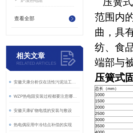
压簧式固
炉顶热电阻
范围内
查看全部
曲，具
纺、食
相关文章
端部与
RELATED ARTICLES
压簧式
安徽天康分析仪在活性污泥法工艺中的精准控制
总长（mm）
1000
WZP热电阻安装过程都要注意哪些细节呢
1500
2000
安徽天康矿物电缆的安装与敷设
2500
3000
热电偶应用中冷结点补偿的实现
3500
4000