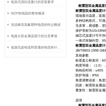
电容式涡街流量计的安装要求
耐震型双金属温度
耐震型双金属温度计
WZP热电阻的整体概述
现场显示温度，直观
多种结构形式，可满
说说耐高温氟塑料电缆的特点概述
无汞害，易读数，坚
保护管材为1Gr18
抽芯式温度计可不停
电接点双金属温度计的注意事项
一体式有轴向型、径
耐震型双金属温度计
低烟无卤电缆和普通的电缆有什么区别
JB/T8803-1998 GB
其他参数
标度盘公称直径：60 1
精度等级：（1.0），
热响应时间：≤40S
防护等级：IP55
角度调整误差：角度
回差：耐震双金属温
重复性：耐震双金属
原理
耐震型双金属温度