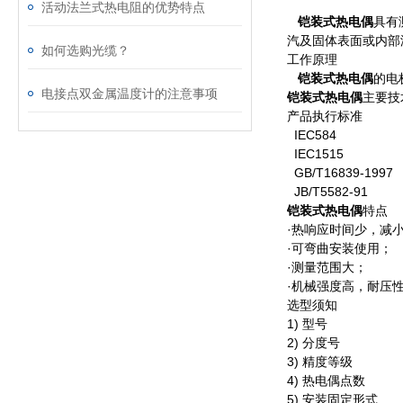
活动法兰式热电阻的优势特点
铠装式热电偶
具有
汽及固体表面或内部
如何选购光缆？
工作原理
铠装式热电偶
的电
电接点双金属温度计的注意事项
铠装式热电偶
主要技
产品执行标准
IEC584
IEC1515
GB/T16839-1997
JB/T5582-91
铠装式热电偶
特点
·热响应时间少，减
·可弯曲安装使用；
·测量范围大；
·机械强度高，耐压
选型须知
1) 型号
2) 分度号
3) 精度等级
4) 热电偶点数
5) 安装固定形式