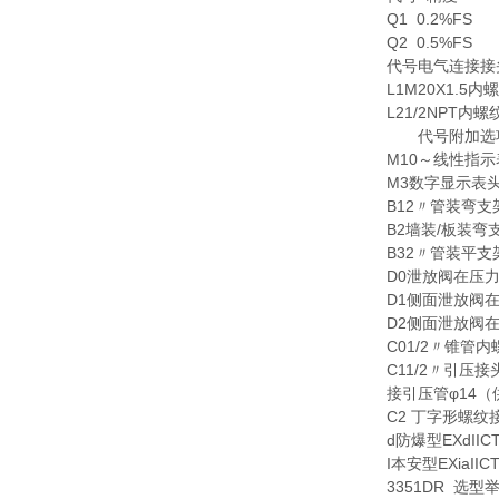
Q1 0.2%FS
Q2 0.5%FS
代号电气连接接
L1M20X1.5内
L21/2NPT内螺
代号附加选
M10～线性指示
M3数字显示表
B12〃管装弯支
B2墙装/板装弯
B32〃管装平支
D0泄放阀在压力
D1侧面泄放阀在
D2侧面泄放阀在
C01/2〃锥管内
C11/2〃引压接
接引压管φ14（供
C2 丁字形螺纹接头
d防爆型EXdIIC
I本安型EXiaIIC
3351DR 选型