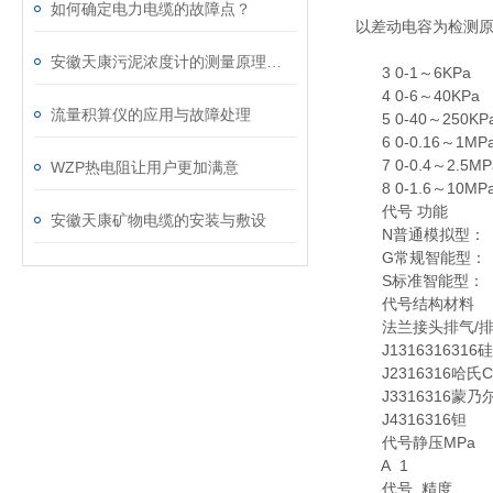
如何确定电力电缆的故障点？
以差动电容为检测原理
安徽天康污泥浓度计的测量原理与日常维护要点
3 0-1～6KPa
4 0-6～40KPa
流量积算仪的应用与故障处理
5 0-40～250KP
6 0-0.16～1MP
7 0-0.4～2.5M
WZP热电阻让用户更加满意
8 0-1.6～10MP
代号 功能
安徽天康矿物电缆的安装与敷设
N普通模拟型：（输
G常规智能型：（输
S标准智能型：（输
代号结构材料
法兰接头排气/排
J1316316316
J2316316哈氏C
J3316316蒙乃
J4316316钽
代号静压MPa
A 1
代号 精度