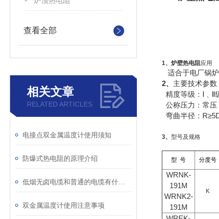
炉顶热电阻
查看全部
1、炉壁热电阻
应用
适合于电厂锅炉
2、
主要技术参数
相关文章
精度等级：Ⅰ﹑Ⅱ
RELATED ARTICLES
公称压力：常压
弯曲半径：R≥5
电接点双金属温度计使用须知
3、
型号及规格
防爆式热电阻的原理介绍
型 号
分度号
WRNK-
低烟无卤电缆和普通的电缆有什么区别
191M
K
WRNK2-
双金属温度计使用注意事项
191M
WREK-