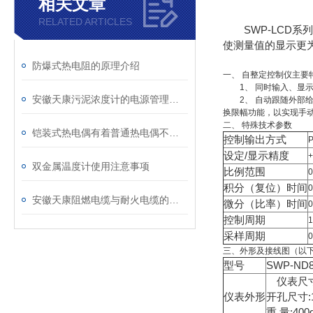
相关文章
RELATED ARTICLES
SWP-LCD系
使测量值的显示更
防爆式热电阻的原理介绍
一、 自整定控制仪主要
1、 同时输入、显示
安徽天康污泥浓度计的电源管理系统解析
2、 自动跟随外部给
换限幅功能，以实现手动
二、 特殊技术参数
铠装式热电偶有着普通热电偶不可取代的特性
控制输出方式
设定/显示精度
双金属温度计使用注意事项
比例范围
积分（复位）时间
安徽天康阻燃电缆与耐火电缆的区别
微分（比率）时间
控制周期
采样周期
0
三、外形及接线图（以
型号
SWP-ND
仪表尺寸:1
仪表外形
开孔尺寸:1
重 量:400