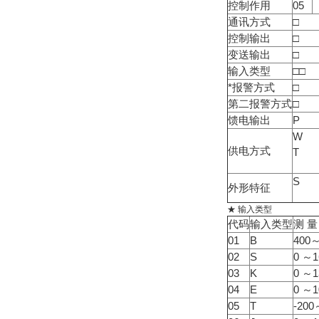
控制作用
05
通讯方式
□
控制输出
□
变送输出
□
输入类型
□□
*报警方式
□
第二报警方式
□
馈电输出
P
W
供电方式
T
S
外形特征
★ 输入类型
代码
输入类型
测 量
01
B
400～
02
S
0 ～1
03
K
0 ～1
04
E
0 ～1
05
T
-200