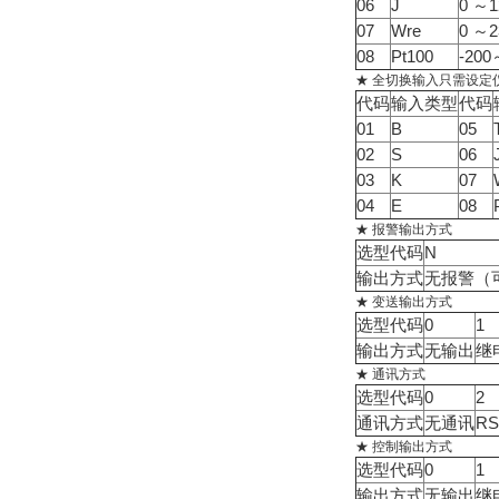
06
J
0 ～1
07
Wre
0 ～2
08
Pt100
-200
★ 全切换输入只需设
代码
输入类型
代码
01
B
05
02
S
06
03
K
07
04
E
08
★ 报警输出方式
选型代码
N
输出方式
无报警（
★ 变送输出方式
选型代码
0
1
输出方式
无输出
继
★ 通讯方式
选型代码
0
2
通讯方式
无通讯
RS
★ 控制输出方式
选型代码
0
1
输出方式
无输出
继