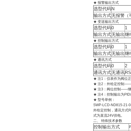
★ 报警输出方式
选型代码
N
输出方式
无报警（
★ 变送输出方式
选型代码
0
1
输出方式
无输出
继
★ 控制输出方式
选型代码
0
1
输出方式
无输出
继
★ 通讯方式
选型代码
0
2
通讯方式
无通讯
RS
★ 注1：仪表作为阀位
★ 注2：外给定控制―
★ 注3：阀位控制――
★ 注4：控制输出为P
★ 型号举例：
SWP-LCD-ND815-21-0
外给定控制，通讯方式R
式为直流24V供电。
二、 特殊技术参数
控制输出方式