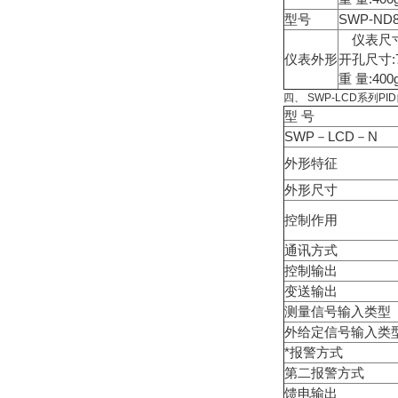
型号
SWP-ND
仪表尺寸:8
仪表外形
开孔尺寸:7
重 量:400
四、 SWP-LCD系列
型 号
SWP－LCD－N
外形特征
外形尺寸
控制作用
通讯方式
控制输出
变送输出
测量信号输入类型
外给定信号输入类
*报警方式
第二报警方式
馈电输出