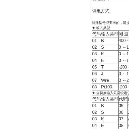
供电方式
特殊型号或要求的，请提
★ 输入类型
代码
输入类型
测 量
01
B
400～
02
S
0 ～1
03
K
0 ～1
04
E
0 ～1
05
T
-200
06
J
0 ～1
07
Wre
0 ～2
08
Pt100
-200
★ 全切换输入只需设
代码
输入类型
代码
01
B
05
02
S
06
03
K
07
04
E
08