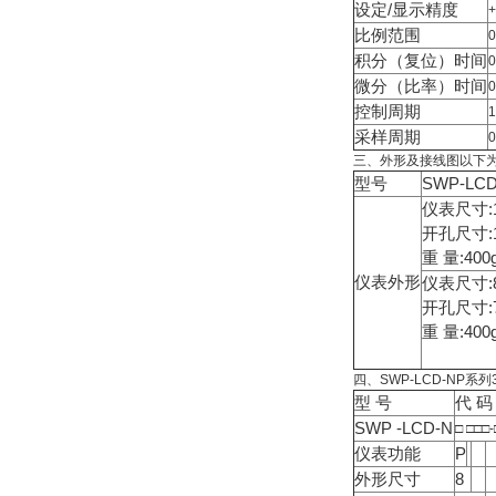
设定/显示精度
比例范围
积分（复位）时间
微分（比率）时间
控制周期
采样周期
0
三、外形及接线图以下
型号
SWP-L
仪表尺寸:1
开孔尺寸:1
重 量:400
仪表外形
仪表尺寸:8
开孔尺寸:7
重 量:400
四、SWP-LCD-NP系
型 号
代 码
SWP -LCD-N
□ □□□-
仪表功能
P
外形尺寸
8