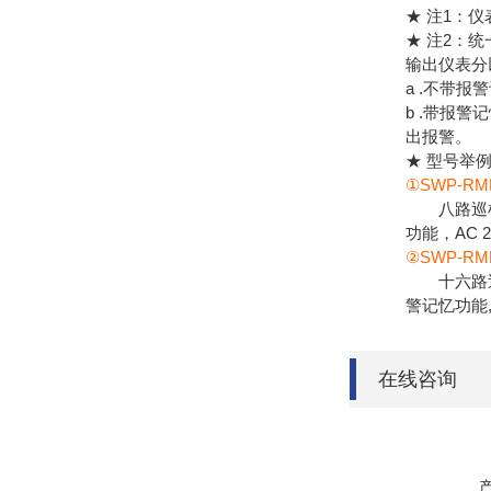
★ 注1：
★ 注2：
输出仪表分
a .不带
b .带报
出报警。
★ 型号举
①SWP-RMD
八路巡检统
功能，AC 
②SWP-RMD8
十六路巡检
警记忆功能,
在线咨询