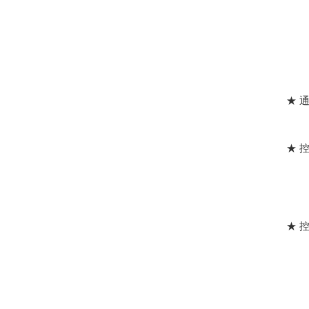
★ 
★ 
★ 