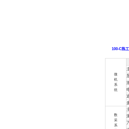
100-C
热工
微
机
系
统
数
采
系