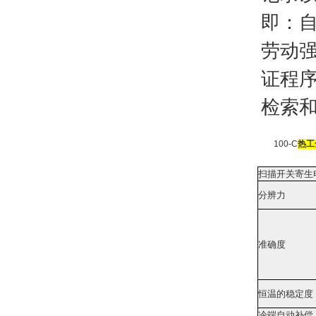
即：
劳动
证程
检索
100-C
热工
扫描开关寄生
分辨力
准确度
恒温的稳定度
冷端自动补偿