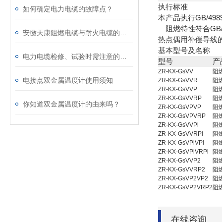
执行标准
如何确定电力电缆的故障点？
本产品执行GB/4989
阻燃特性符合GB/T1
安徽天康阻燃电缆与耐火电缆的区别
热点偶用补偿导线
基本型号及名称
电力电缆检修、试验时需注意的事项
型号
产
ZR-KX-GsVV
阻
电接点双金属温度计使用须知
ZR-KX-GsVVR
阻
ZR-KX-GsVVP
阻
ZR-KX-GsVVRP
阻
你知道双金属温度计的由来吗？
ZR-KX-GsVPVP
阻
ZR-KX-GsVPVRP
阻
ZR-KX-GsVVPl
阻
ZR-KX-GsVVRPl
阻
ZR-KX-GsVPlVPl
阻
ZR-KX-GsVPlVRPl
阻
ZR-KX-GsVVP2
阻
ZR-KX-GsVVRP2
阻
ZR-KX-GsVP2VP2
阻
ZR-KX-GsVP2VRP2
阻
在线咨询