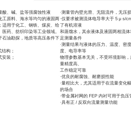
量酸、碱、盐等强腐蚀性液
·测量管内壁光滑、无阻流件，无压
化工原料、海水等均匀的液固两
·仅要求被测流体电导率大于 5 μ s/c
；适用于化工、钢铁、煤炭、给
了有机溶液
、医药、纺织印染等工业领域。
和蒸馏水，其余液体及液固两相流体
于石油勘探，地质等高压条件下
足测量条件
·测量结果与液体的压力、温度、密
体式结构；
度、电导率等
体式安装；
物理参数基本无关，不受环境影响，
量精度高、
工作稳定可靠
·优良的耐腐蚀、耐磨损性能
·量程比大，尤其适用于在流量变化
的场合
·带金属衬网的 FEP 内衬可用于负压
·具有正 / 反双向流量测量功能