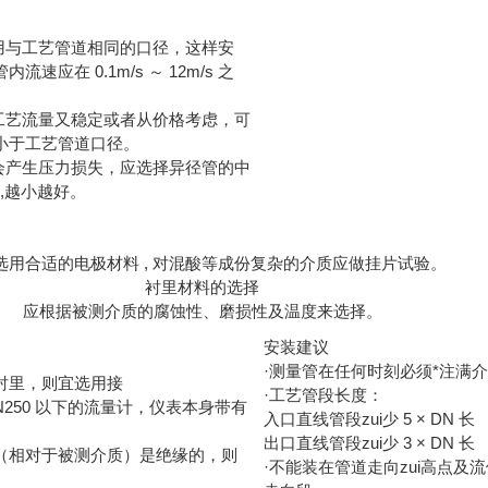
选用与工艺管道相同的口径，这样安
速应在 0.1m/s ～ 12m/s 之
，工艺流量又稳定或者从价格考虑，可
小于工艺管道口径。
道会产生压力损失，应选择异径管的中
0,越小越好。
选用合适的电极材料 , 对混酸等成份复杂的介质应做挂片试验。
衬里材料的选择
应根据被测介质的腐蚀性、磨损性及温度来选择。
安装建议
·测量管在任何时刻必须*注满
衬里，则宜选用接
·工艺管段长度：
N250 以下的流量计，仪表本身带有
入口直线管段zui少 5 × DN 长
出口直线管段zui少 3 × DN 长
（相对于被测介质）是绝缘的，则
·不能装在管道走向zui高点及
。