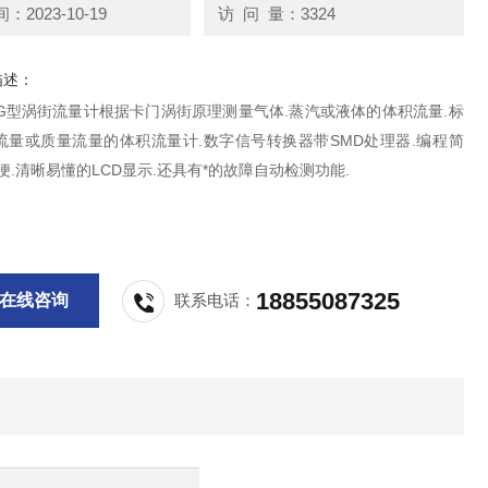
2023-10-19
访 问 量：3324
描述：
91G型涡街流量计根据卡门涡街原理测量气体.蒸汽或液体的体积流量.标
流量或质量流量的体积流量计.数字信号转换器带SMD处理器.编程简
便.清晰易懂的LCD显示.还具有*的故障自动检测功能.
18855087325
在线咨询
联系电话：