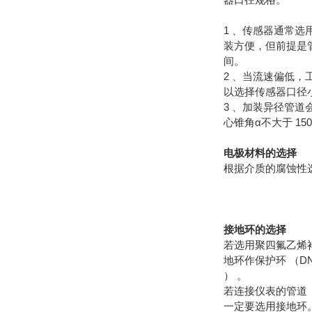
1 、传感器通常
装方便，但前提是管内流
间。
2 、当流速偏低
以选择传感器口径
3 、加装异径管
心锥角α不大于 15
电极材料的选择
根据介质的腐蚀性
接地环的选择
若选用聚四氟乙烯
地环作保护环 （D
） 。
若连接仪表的管道
一定要选用接地环