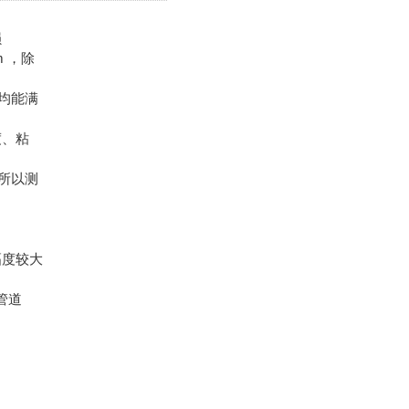
损
m ，除
均能满
度、粘
所以测
幅度较大
管道