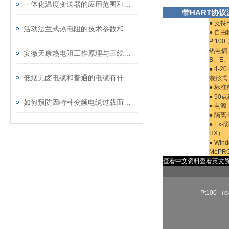
一体化温度变送器的应用范围和使用要点
带HART协
● 支持
活动法兰式热电阻的技术参数和特点
● 自
Pt100
热电偶
安徽天康热电阻工作原理与三线制/四线制接线方式深度解析
B、E
● 4-
低烟无卤电缆和普通的电缆有什么区别
装形式
● 标准
● 50
如何预防因特种变频电缆过载而起火呢?
● 电源
● 隔离
● Ex
HX）
● Wi
MeP
查看中文资料
查看英文
Pt100 （α