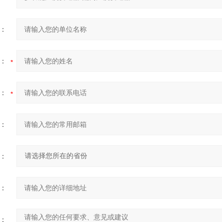
：
：
：
：
：
：
：