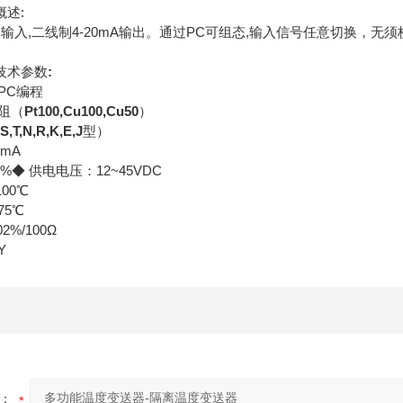
概述:
 输入,二线制4-20mA输出。通过PC可组态,输入信号任意切换，无
技术参数
:
PC编程
阻（
Pt100,Cu100,Cu50
）
S,T,N,R,K,E,J
型）
mA
5%◆ 供电电压：12~45VDC
100℃
75℃
2%/100Ω
Y
：