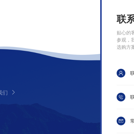
联
贴心的
参观，
选购方
我们
联
常