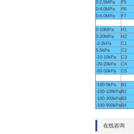
0-2.5MPa
F5
0-4.0MPa
F6
0-6.0MPa
F7
0-10MPa
H1
0-20MPa
H2
-2-2kPa
C1
5-5kPa
C2
-10-10kPa
C3
-20-20kPa
C4
-50-50kPa
C5
-100-0kPa
B1
-100-100kPa
B2
-100-300kPa
B3
-100-900kPa
B4
在线咨询