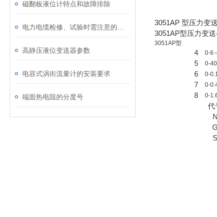
磁翻板液位计特点和故障排除
3051AP 型压力变
电力电缆检修、试验时需注意的事项
3051AP型压力
3051AP型
高静压液位变送器参数
4
0-6
5
0-4
电容式涡街流量计的安装要求
6
0-0
7
0-0
8
0-1
端面热电阻的分度号
代