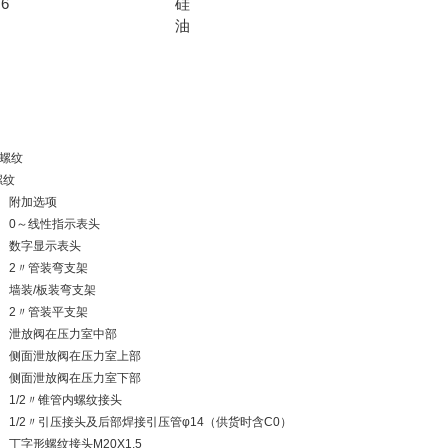
6
硅
油
内螺纹
螺纹
附加选项
0～线性指示表头
数字显示表头
2〃管装弯支架
墙装/板装弯支架
2〃管装平支架
泄放阀在压力室中部
侧面泄放阀在压力室上部
侧面泄放阀在压力室下部
1/2〃锥管内螺纹接头
1/2〃引压接头及后部焊接引压管φ14（供货时含C0）
丁字形螺纹接头M20X1.5