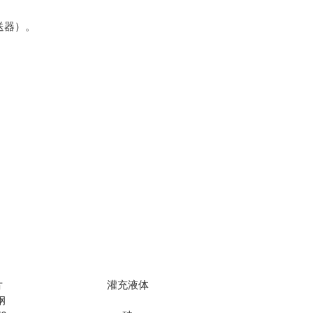
送器）。
片
灌充液体
钢