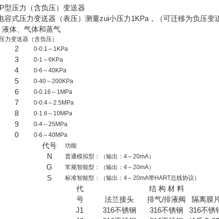
1GP型压力（含负压）变送器
P型电容式压力变送器（表压）测量zui小压力1KPa，（可迁移为负压变
 液体、气体和蒸气
压力变送器（含负压）
2
0-0.1～1KPa
3
0-1～6KPa
4
0-6～40KPa
5
0-40～200KPa
6
0-0.16～1MPa
7
0-0.4～2.5MPa
8
0-1.6～10MPa
9
0-4～25MPa
0
0-6～40MPa
代号
功能
N
普通模拟型：（输出：4～20mA）
G
常规智能型：（输出：4～20mA）
S
标准智能型：（输出：4～20mA带HART总线协议）
代
结 构 材 料
号
法兰接头
排气/排液阀
隔离膜
J1
316不锈钢
316不锈钢
316不锈