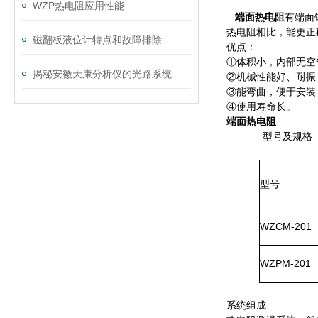
WZP热电阻应用性能
端面热电阻
有端面
热电阻相比，能更正
磁翻板液位计特点和故障排除
优点：
①体积小，内部无空
揭秘安徽天康分析仪的光路系统与日常校准维护全攻略
②机械性能好、耐振
③能弯曲，便于安装
④使用寿命长。
端面热电阻
型号及规格
型号
WZCM-201
WZPM-201
系统组成