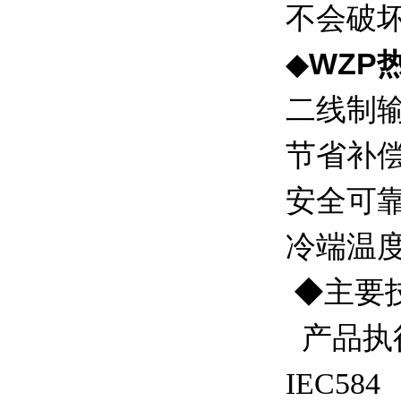
不会破
◆
WZP
二线制输
节省补
安全可
冷端温
◆
主要
产品执
IEC584